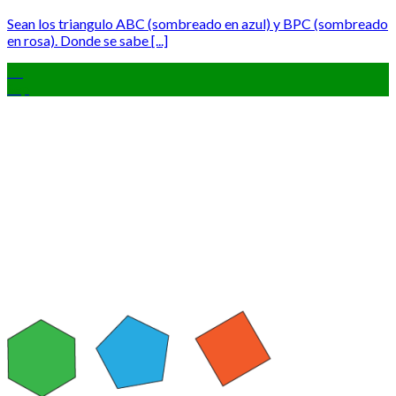
Sean los triangulo ABC (sombreado en azul) y BPC (sombreado
en rosa). Donde se sabe [...]
22
Sep