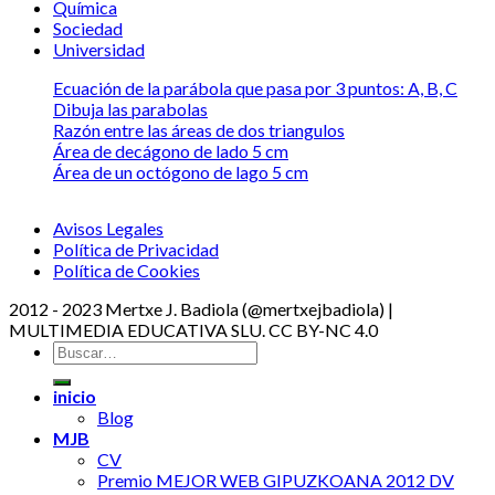
Química
Sociedad
Universidad
Ecuación de la parábola que pasa por 3 puntos: A, B, C
Dibuja las parabolas
Razón entre las áreas de dos triangulos
Área de decágono de lado 5 cm
Área de un octógono de lago 5 cm
Avisos Legales
Política de Privacidad
Política de Cookies
2012 - 2023 Mertxe J. Badiola (@mertxejbadiola) |
MULTIMEDIA EDUCATIVA SLU. CC BY-NC 4.0
inicio
Blog
MJB
CV
Premio MEJOR WEB GIPUZKOANA 2012 DV