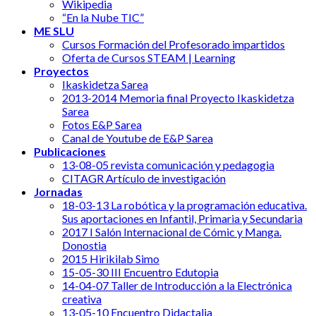
Wikipedia
“En la Nube TIC”
ME SLU
Cursos Formación del Profesorado impartidos
Oferta de Cursos STEAM | Learning
Proyectos
Ikaskidetza Sarea
2013-2014 Memoria final Proyecto Ikaskidetza
Sarea
Fotos E&P Sarea
Canal de Youtube de E&P Sarea
Publicaciones
13-08-05 revista comunicación y pedagogia
CITAGR Artículo de investigación
Jornadas
18-03-13 La robótica y la programación educativa.
Sus aportaciones en Infantil, Primaria y Secundaria
2017 I Salón Internacional de Cómic y Manga.
Donostia
2015 Hirikilab Simo
15-05-30 III Encuentro Edutopia
14-04-07 Taller de Introducción a la Electrónica
creativa
13-05-10 Encuentro Didactalia