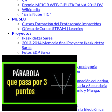
Premio MEJOR WEB GIPUZKOANA 2012 DV
Wikipedia
“En la Nube TIC”
ME SLU
Cursos Formación del Profesorado impartidos
Oferta de Cursos STEAM | Learning
Proyectos
Ikaskidetza Sarea
2013-2014 Memoria final Proyecto Ikaskidetza
Sarea
Fotos E&P Sarea
Canal de Youtube de E&P Sarea
Publicaciones
13-08-05 revista comunicación y pedagogia
CITAGR Artículo de investigación
Jornadas
18-03-13 La robótica y la programación educativa.
Sus aportaciones en Infantil, Primaria y Secundaria
2017 I Salón Internacional de Cómic y Manga.
Donostia
2015 Hirikilab Simo
15-05-30 III Encuentro Edutopia
14-04-07 Taller de Introducción a la Electrónica