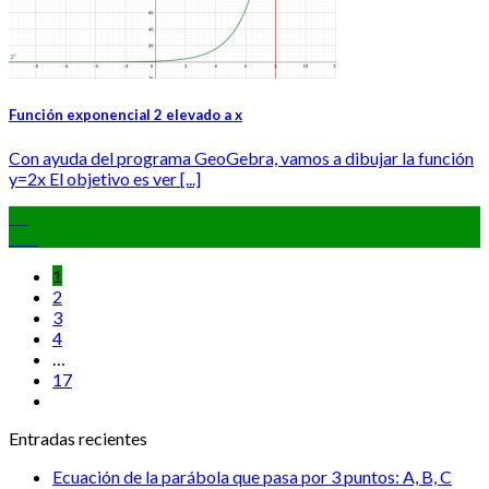
Función exponencial 2 elevado a x
Con ayuda del programa GeoGebra, vamos a dibujar la función
y=2x El objetivo es ver [...]
08
Oct
1
2
3
4
…
17
Entradas recientes
Ecuación de la parábola que pasa por 3 puntos: A, B, C