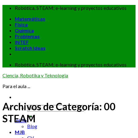
Skip
Robótica, STEAM; e-learning y proyectos educativos
to
Matemáticas
content
Física
Química
Problemas
INTEF
Scratch Ideas
Robótica, STEAM; e-learning y proyectos educativos
Ciencia, Robotika y Teknologia
Para el aula ...
Archivos de Categoría:
00
STEAM
inicio
Blog
MJB
CV