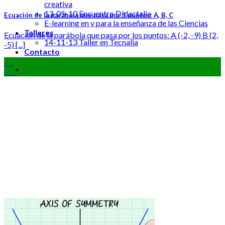
creativa
13-05-10 Encuentro Didactalia
Ecuación de la parábola que pasa por 3 puntos: A, B, C
E-learning en y para la enseñanza de las Ciencias
Talleres
Ecuación de la parábola que pasa por los puntos: A (-2, -9) B (2,
14-11-13 Taller en Tecnalia
-5) [...]
Contacto
15
Boletín semanal
Oct