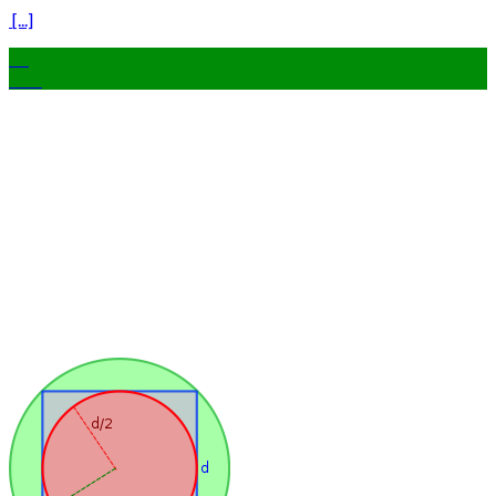
[...]
01
Mar