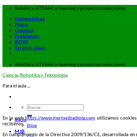
Skip
Robótica, STEAM; e-learning y proyectos educativos
to
Matemáticas
content
Física
Química
Problemas
INTEF
Scratch Ideas
Robótica, STEAM; e-learning y proyectos educativos
Ciencia, Robotika y Teknologia
Para el aula ...
En la web
https://www.mertxejbadiola.com
utilizamos cookies 
inicio
recibimos.
Blog
MJB
En cumplimiento de la Directiva 2009/136/CE, desarrollada en n
CV