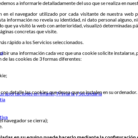
edemos a informarle detalladamente del uso que se realiza en nues
en el navegador utilizado por cada visitante de nuestra web par
ta información no revela su identidad, ni dato personal alguno, n
o que ya visitó la web con anterioridad, visualizó determinadas p
áginas concretas que visite.
 más rápido a los Servicios seleccionados.
ea
cibir una información cada vez que una cookie solicite instalarse
 de las cookies de 3 formas diferentes:
kie;
 con detalle las cookies que desea que se instalen en su ordenador
s aportaciones en Infantil, Primaria y Secundaria
tia
tiva
l navegador se cierra);
e.
taladas en su equipo puede hacerlo mediante la configuración