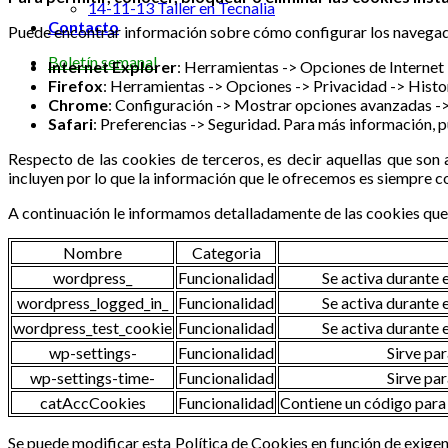
14-11-13 Taller en Tecnalia
Contacto
Puede encontrar información sobre cómo configurar los navegado
Boletín semanal
Internet Explorer
: Herramientas -> Opciones de Internet 
Firefox
: Herramientas -> Opciones -> Privacidad -> Histo
Chrome
: Configuración -> Mostrar opciones avanzadas ->
Safari
: Preferencias -> Seguridad. Para más información, 
Respecto de las cookies de terceros, es decir aquellas que son
incluyen por lo que la información que le ofrecemos es siempre co
A continuación le informamos detalladamente de las cookies que p
Nombre
Categoria
wordpress_
Funcionalidad
Se activa durante e
wordpress_logged_in_
Funcionalidad
Se activa durante e
wordpress_test_cookie
Funcionalidad
Se activa durante e
wp-settings-
Funcionalidad
Sirve par
wp-settings-time-
Funcionalidad
Sirve par
catAccCookies
Funcionalidad
Contiene un código para v
Se puede modificar esta Política de Cookies en función de exigenc