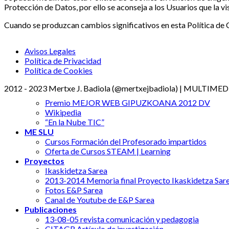
Protección de Datos, por ello se aconseja a los Usuarios que la v
Cuando se produzcan cambios significativos en esta Política de C
Avisos Legales
Política de Privacidad
Política de Cookies
2012 - 2023 Mertxe J. Badiola (@mertxejbadiola) | MULTIM
Premio MEJOR WEB GIPUZKOANA 2012 DV
Wikipedia
“En la Nube TIC”
ME SLU
Cursos Formación del Profesorado impartidos
Oferta de Cursos STEAM | Learning
Proyectos
Ikaskidetza Sarea
2013-2014 Memoria final Proyecto Ikaskidetza Sar
Fotos E&P Sarea
Canal de Youtube de E&P Sarea
Publicaciones
13-08-05 revista comunicación y pedagogia
CITAGR Artículo de investigación