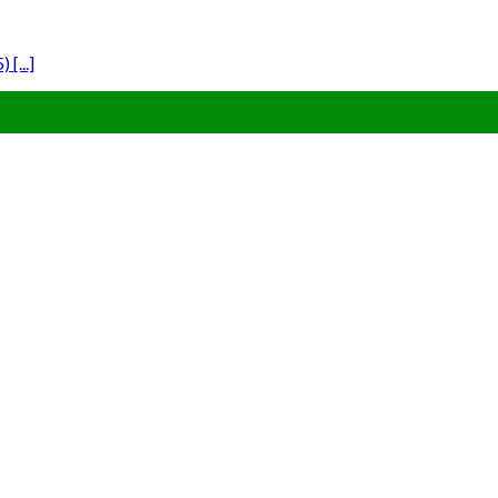
[...]