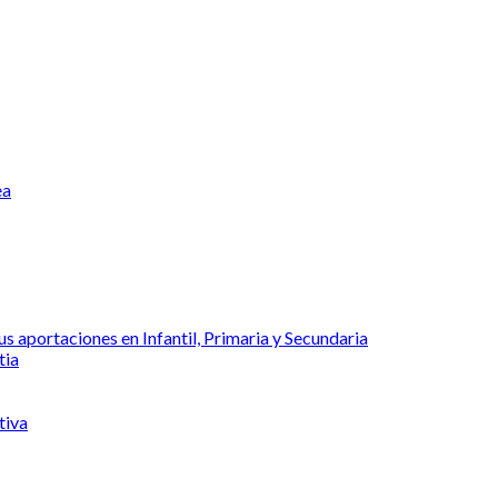
ea
s aportaciones en Infantil, Primaria y Secundaria
tia
tiva