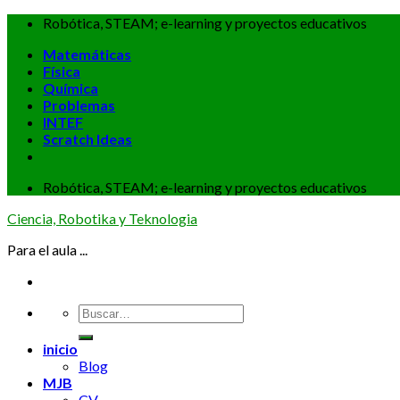
Skip
Robótica, STEAM; e-learning y proyectos educativos
to
Matemáticas
content
Física
Química
Problemas
INTEF
Scratch Ideas
Robótica, STEAM; e-learning y proyectos educativos
Ciencia, Robotika y Teknologia
Para el aula ...
inicio
Blog
MJB
CV