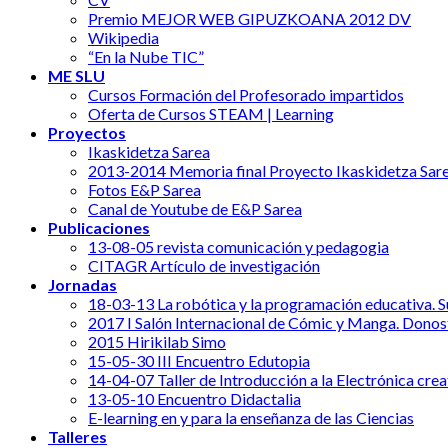
Premio MEJOR WEB GIPUZKOANA 2012 DV
Wikipedia
“En la Nube TIC”
ME SLU
Cursos Formación del Profesorado impartidos
Oferta de Cursos STEAM | Learning
Proyectos
Ikaskidetza Sarea
2013-2014 Memoria final Proyecto Ikaskidetza Sar
Fotos E&P Sarea
Canal de Youtube de E&P Sarea
Publicaciones
13-08-05 revista comunicación y pedagogia
CITAGR Artículo de investigación
Jornadas
18-03-13 La robótica y la programación educativa. Su
2017 I Salón Internacional de Cómic y Manga. Donos
2015 Hirikilab Simo
15-05-30 III Encuentro Edutopia
14-04-07 Taller de Introducción a la Electrónica crea
13-05-10 Encuentro Didactalia
E-learning en y para la enseñanza de las Ciencias
Talleres