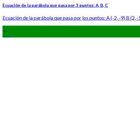
Ecuación de la parábola que pasa por 3 puntos: A, B, C
Ecuación de la parábola que pasa por los puntos: A (-2, -9) B (2, -5) 
15
Oct