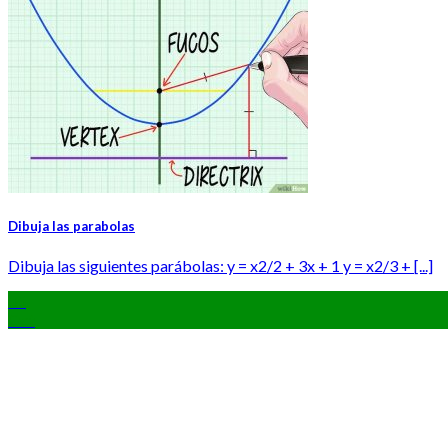
Dibuja las parabolas
Dibuja las siguientes parábolas: y = x2/2 + 3x + 1 y = x2/3 + [...]
05
Oct