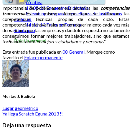
creativa
importancia de potenciar en sus alumnos las
competencias
13-05-10 Encuentro Didactalia
transversales
al mismo tiempo que se trabajan las
E-learning en y para la enseñanza de las Ciencias
competencias técnicas propias de cada ciclo. Estas
Talleres
competencias transversales son un requerimiento cada vez más
14-11-13 Taller en Tecnalia
demandado por las empresas y dándole respuesta no solamente
Contacto
conseguimos formar mejores trabajadores, sino que estamos
Boletín semanal
formando también
mejores ciudadanos y personas
“.
Esta entrada fue publicada en
08 General
. Marque como
favorito el
Enlace permanente
.
Mertxe J. Badiola
Lugar geométrico
Ya llega Scratch Eguna 2013 !!
Deja una respuesta