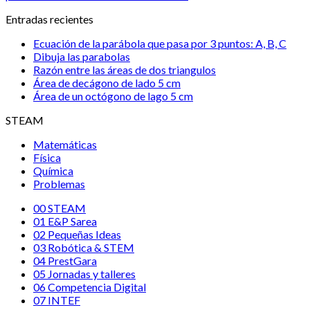
Entradas recientes
Ecuación de la parábola que pasa por 3 puntos: A, B, C
Dibuja las parabolas
Razón entre las áreas de dos triangulos
Área de decágono de lado 5 cm
Área de un octógono de lago 5 cm
STEAM
Matemáticas
Física
Química
Problemas
00 STEAM
01 E&P Sarea
02 Pequeñas Ideas
03 Robótica & STEM
04 PrestGara
05 Jornadas y talleres
06 Competencia Digital
07 INTEF