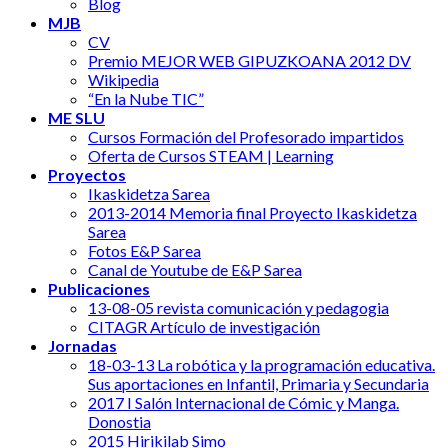
Blog
MJB
CV
Premio MEJOR WEB GIPUZKOANA 2012 DV
Wikipedia
“En la Nube TIC”
ME SLU
Cursos Formación del Profesorado impartidos
Oferta de Cursos STEAM | Learning
Proyectos
Ikaskidetza Sarea
2013-2014 Memoria final Proyecto Ikaskidetza
Sarea
Fotos E&P Sarea
Canal de Youtube de E&P Sarea
Publicaciones
13-08-05 revista comunicación y pedagogia
CITAGR Artículo de investigación
Jornadas
18-03-13 La robótica y la programación educativa.
Sus aportaciones en Infantil, Primaria y Secundaria
2017 I Salón Internacional de Cómic y Manga.
Donostia
2015 Hirikilab Simo