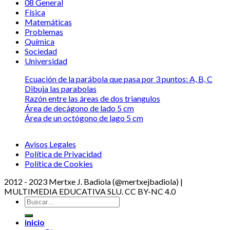
08 General
Física
Matemáticas
Problemas
Química
Sociedad
Universidad
Ecuación de la parábola que pasa por 3 puntos: A, B, C
Dibuja las parabolas
Razón entre las áreas de dos triangulos
Área de decágono de lado 5 cm
Área de un octógono de lago 5 cm
Avisos Legales
Política de Privacidad
Política de Cookies
2012 - 2023 Mertxe J. Badiola (@mertxejbadiola) |
MULTIMEDIA EDUCATIVA SLU. CC BY-NC 4.0
inicio