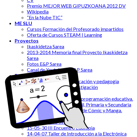
Premio MEJOR WEB GIPUZKOANA 2012 DV
Wikipedia
“En la Nube TIC”
ME SLU
Cursos Formación del Profesorado impartidos
Oferta de Cursos STEAM | Learning
Proyectos
Ikaskidetza Sarea
2013-2014 Memoria final Proyecto Ikaskidetza
Sarea
Fotos E&P Sarea
Canal de Youtube de E&P Sarea
Publicaciones
13-08-05 revista comunicación y pedagogia
CITAGR Artículo de investigación
Jornadas
18-03-13 La robótica y la programación educativa.
Sus aportaciones en Infantil, Primaria y Secundaria
2017 I Salón Internacional de Cómic y Manga.
Donostia
2015 Hirikilab Simo
15-05-30 III Encuentro Edutopia
14-04-07 Taller de Introducción a la Electrónica