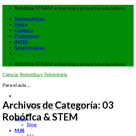
Skip
Robótica, STEAM; e-learning y proyectos educativos
to
Matemáticas
content
Física
Química
Problemas
INTEF
Scratch Ideas
Robótica, STEAM; e-learning y proyectos educativos
Ciencia, Robotika y Teknologia
Para el aula ...
Archivos de Categoría:
03
Robótica & STEM
inicio
Blog
MJB
CV