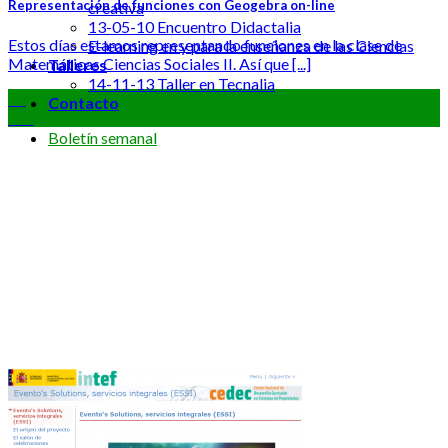
Representación de funciones con Geogebra on-line
creativa
13-05-10 Encuentro Didactalia
Estos días estamos representando funciones en la clase de
E-learning en y para la enseñanza de las Ciencias
Matemáticas Ciencias Sociales II. Así que [...]
Talleres
14-11-13 Taller en Tecnalia
09
Contacto
Feb
Boletín semanal