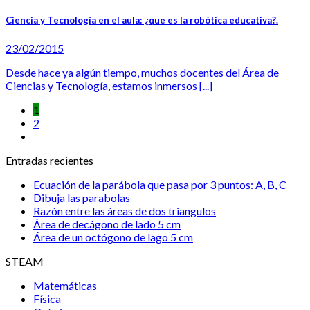
Ciencia y Tecnología en el aula: ¿que es la robótica educativa?.
23/02/2015
Desde hace ya algún tiempo, muchos docentes del Área de
Ciencias y Tecnología, estamos inmersos [...]
1
2
Entradas recientes
Ecuación de la parábola que pasa por 3 puntos: A, B, C
Dibuja las parabolas
Razón entre las áreas de dos triangulos
Área de decágono de lado 5 cm
Área de un octógono de lago 5 cm
STEAM
Matemáticas
Física