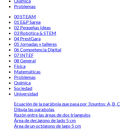
Química
Problemas
00 STEAM
01 E&P Sarea
02 Pequeñas Ideas
03 Robótica & STEM
04 PrestGara
05 Jornadas y talleres
06 Competencia Digital
07 INTEF
08 General
Física
Matemáticas
Problemas
Química
Sociedad
Universidad
Ecuación de la parábola que pasa por 3 puntos: A, B, C
Dibuja las parabolas
Razón entre las áreas de dos triangulos
Área de decágono de lado 5 cm
Área de un octógono de lago 5 cm