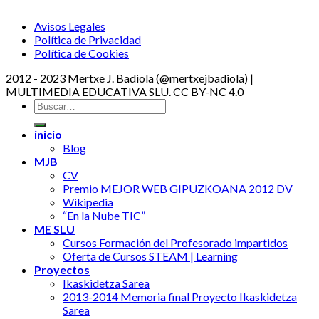
Avisos Legales
Política de Privacidad
Política de Cookies
2012 - 2023 Mertxe J. Badiola (@mertxejbadiola) |
MULTIMEDIA EDUCATIVA SLU. CC BY-NC 4.0
inicio
Blog
MJB
CV
Premio MEJOR WEB GIPUZKOANA 2012 DV
Wikipedia
“En la Nube TIC”
ME SLU
Cursos Formación del Profesorado impartidos
Oferta de Cursos STEAM | Learning
Proyectos
Ikaskidetza Sarea
2013-2014 Memoria final Proyecto Ikaskidetza
Sarea