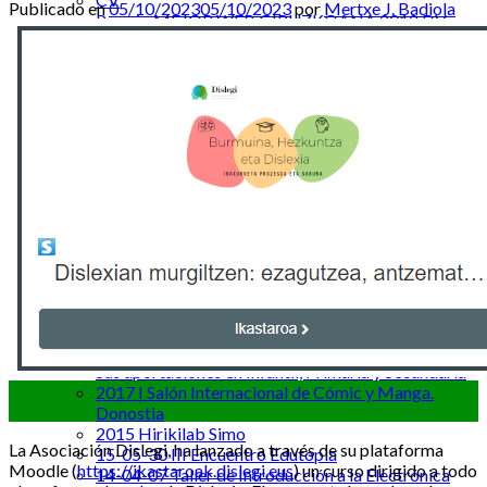
Publicado en
05/10/2023
05/10/2023
por
Mertxe J. Badiola
Premio MEJOR WEB GIPUZKOANA 2012 DV
Wikipedia
“En la Nube TIC”
ME SLU
Cursos Formación del Profesorado impartidos
Oferta de Cursos STEAM | Learning
Proyectos
Ikaskidetza Sarea
2013-2014 Memoria final Proyecto Ikaskidetza
Sarea
Fotos E&P Sarea
Canal de Youtube de E&P Sarea
Publicaciones
13-08-05 revista comunicación y pedagogia
CITAGR Artículo de investigación
Jornadas
18-03-13 La robótica y la programación educativa.
Sus aportaciones en Infantil, Primaria y Secundaria
05
2017 I Salón Internacional de Cómic y Manga.
Oct
Donostia
2015 Hirikilab Simo
La Asociación Dislegi, ha lanzado a través de su plataforma
15-05-30 III Encuentro Edutopia
Moodle (
https://ikastaroak.dislegi.eus
) un curso dirigido a todo
14-04-07 Taller de Introducción a la Electrónica