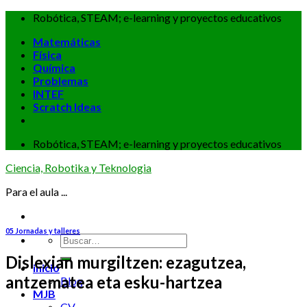
Skip
Robótica, STEAM; e-learning y proyectos educativos
to
Matemáticas
content
Física
Química
Problemas
INTEF
Scratch Ideas
Robótica, STEAM; e-learning y proyectos educativos
Ciencia, Robotika y Teknologia
Para el aula ...
05 Jornadas y talleres
Dislexian murgiltzen: ezagutzea,
inicio
antzematea eta esku-hartzea
Blog
MJB
CV