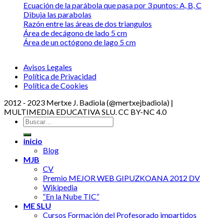
Ecuación de la parábola que pasa por 3 puntos: A, B, C
Dibuja las parabolas
Razón entre las áreas de dos triangulos
Área de decágono de lado 5 cm
Área de un octógono de lago 5 cm
Avisos Legales
Política de Privacidad
Política de Cookies
2012 - 2023 Mertxe J. Badiola (@mertxejbadiola) |
MULTIMEDIA EDUCATIVA SLU. CC BY-NC 4.0
inicio
Blog
MJB
CV
Premio MEJOR WEB GIPUZKOANA 2012 DV
Wikipedia
“En la Nube TIC”
ME SLU
Cursos Formación del Profesorado impartidos