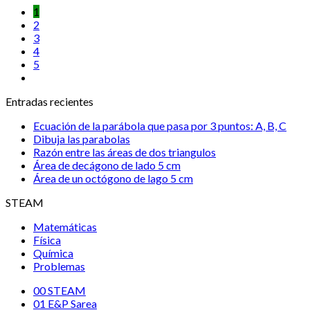
1
2
3
4
5
Entradas recientes
Ecuación de la parábola que pasa por 3 puntos: A, B, C
Dibuja las parabolas
Razón entre las áreas de dos triangulos
Área de decágono de lado 5 cm
Área de un octógono de lago 5 cm
STEAM
Matemáticas
Física
Química
Problemas
00 STEAM
01 E&P Sarea