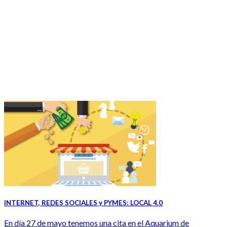
INTERNET, REDES SOCIALES y PYMES: LOCAL 4.0
En día 27 de mayo tenemos una cita en el Aquarium de