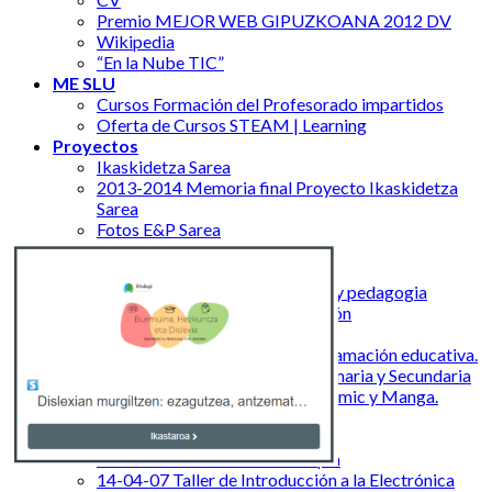
Premio MEJOR WEB GIPUZKOANA 2012 DV
Wikipedia
“En la Nube TIC”
ME SLU
Cursos Formación del Profesorado impartidos
Oferta de Cursos STEAM | Learning
Proyectos
Ikaskidetza Sarea
2013-2014 Memoria final Proyecto Ikaskidetza
Sarea
Fotos E&P Sarea
Canal de Youtube de E&P Sarea
Publicaciones
13-08-05 revista comunicación y pedagogia
CITAGR Artículo de investigación
Jornadas
18-03-13 La robótica y la programación educativa.
Sus aportaciones en Infantil, Primaria y Secundaria
2017 I Salón Internacional de Cómic y Manga.
Donostia
2015 Hirikilab Simo
15-05-30 III Encuentro Edutopia
14-04-07 Taller de Introducción a la Electrónica