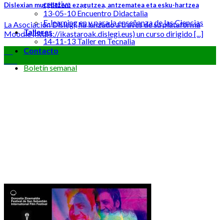
creativa
Dislexian murgiltzen: ezagutzea, antzematea eta esku-hartzea
13-05-10 Encuentro Didactalia
E-learning en y para la enseñanza de las Ciencias
La Asociación Dislegi, ha lanzado a través de su plataforma
Talleres
Moodle (https://ikastaroak.dislegi.eus) un curso dirigido [...]
14-11-13 Taller en Tecnalia
Contacto
05
Oct
Boletín semanal