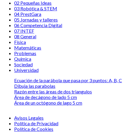
02 Pequeñas Ideas
03 Robótica & STEM
04 PrestGara
05 Jornadas y talleres
06 Competencia Digital
07 INTEF
08 General
Física
Matemáticas
Problemas
Química
Sociedad
Universidad
Ecuación de la parábola que pasa por 3 puntos: A, B, C
Dibuja las parabolas
Razón entre las áreas de dos triangulos
Área de decágono de lado 5 cm
Área de un octógono de lago 5 cm
Avisos Legales
Política de Privacidad
Política de Cookies