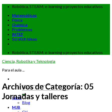
Skip
Robótica, STEAM; e-learning y proyectos educativos
to
Matemáticas
content
Física
Química
Problemas
INTEF
Scratch Ideas
Robótica, STEAM; e-learning y proyectos educativos
Ciencia, Robotika y Teknologia
Para el aula ...
Archivos de Categoría:
05
Jornadas y talleres
inicio
Blog
MJB
CV