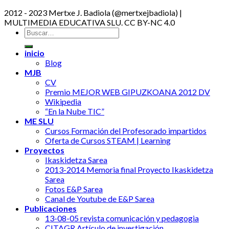
2012 - 2023 Mertxe J. Badiola (@mertxejbadiola) |
MULTIMEDIA EDUCATIVA SLU. CC BY-NC 4.0
inicio
Blog
MJB
CV
Premio MEJOR WEB GIPUZKOANA 2012 DV
Wikipedia
“En la Nube TIC”
ME SLU
Cursos Formación del Profesorado impartidos
Oferta de Cursos STEAM | Learning
Proyectos
Ikaskidetza Sarea
2013-2014 Memoria final Proyecto Ikaskidetza
Sarea
Fotos E&P Sarea
Canal de Youtube de E&P Sarea
Publicaciones
13-08-05 revista comunicación y pedagogia
CITAGR Artículo de investigación