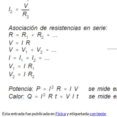
creativa
13-05-10 Encuentro Didactalia
E-learning en y para la enseñanza de las Ciencias
Talleres
14-11-13 Taller en Tecnalia
Contacto
Boletín semanal
Esta entrada fue publicada en
Física
y etiquetada
corriente