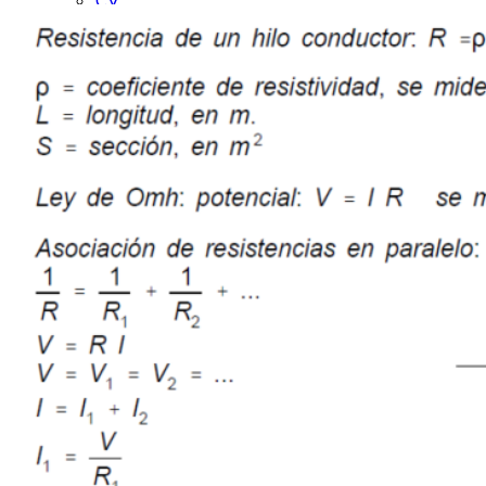
Premio MEJOR WEB GIPUZKOANA 2012 DV
Wikipedia
“En la Nube TIC”
ME SLU
Cursos Formación del Profesorado impartidos
Oferta de Cursos STEAM | Learning
Proyectos
Ikaskidetza Sarea
2013-2014 Memoria final Proyecto Ikaskidetza
Sarea
Fotos E&P Sarea
Canal de Youtube de E&P Sarea
Publicaciones
13-08-05 revista comunicación y pedagogia
CITAGR Artículo de investigación
Jornadas
18-03-13 La robótica y la programación educativa.
Sus aportaciones en Infantil, Primaria y Secundaria
2017 I Salón Internacional de Cómic y Manga.
Donostia
2015 Hirikilab Simo
15-05-30 III Encuentro Edutopia
14-04-07 Taller de Introducción a la Electrónica