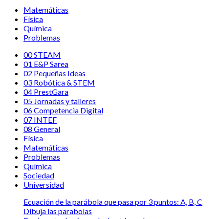
Matemáticas
Física
Química
Problemas
00 STEAM
01 E&P Sarea
02 Pequeñas Ideas
03 Robótica & STEM
04 PrestGara
05 Jornadas y talleres
06 Competencia Digital
07 INTEF
08 General
Física
Matemáticas
Problemas
Química
Sociedad
Universidad
Ecuación de la parábola que pasa por 3 puntos: A, B, C
Dibuja las parabolas