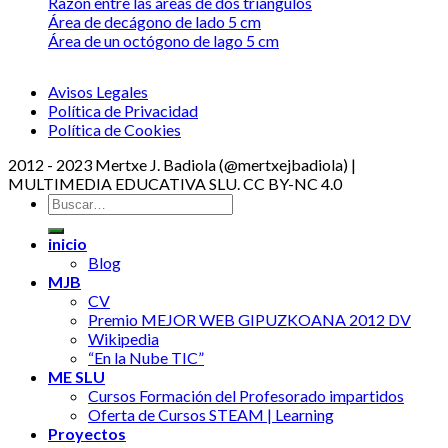
Razón entre las áreas de dos triangulos
Área de decágono de lado 5 cm
Área de un octógono de lago 5 cm
Avisos Legales
Política de Privacidad
Política de Cookies
2012 - 2023 Mertxe J. Badiola (@mertxejbadiola) |
MULTIMEDIA EDUCATIVA SLU. CC BY-NC 4.0
inicio
Blog
MJB
CV
Premio MEJOR WEB GIPUZKOANA 2012 DV
Wikipedia
“En la Nube TIC”
ME SLU
Cursos Formación del Profesorado impartidos
Oferta de Cursos STEAM | Learning
Proyectos