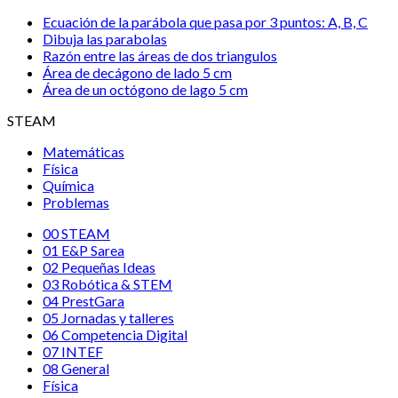
Ecuación de la parábola que pasa por 3 puntos: A, B, C
Dibuja las parabolas
Razón entre las áreas de dos triangulos
Área de decágono de lado 5 cm
Área de un octógono de lago 5 cm
STEAM
Matemáticas
Física
Química
Problemas
00 STEAM
01 E&P Sarea
02 Pequeñas Ideas
03 Robótica & STEM
04 PrestGara
05 Jornadas y talleres
06 Competencia Digital
07 INTEF
08 General
Física