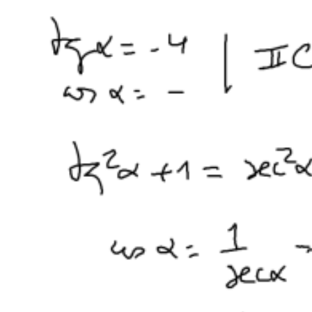
creativa
13-05-10 Encuentro Didactalia
E-learning en y para la enseñanza de las Ciencias
Talleres
14-11-13 Taller en Tecnalia
Contacto
Boletín semanal