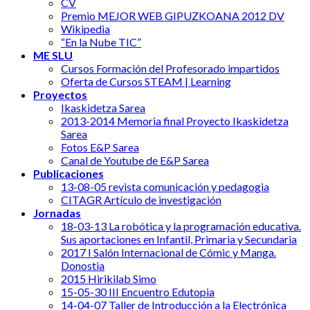
CV
Premio MEJOR WEB GIPUZKOANA 2012 DV
Wikipedia
“En la Nube TIC”
ME SLU
Cursos Formación del Profesorado impartidos
Oferta de Cursos STEAM | Learning
Proyectos
Ikaskidetza Sarea
2013-2014 Memoria final Proyecto Ikaskidetza
Sarea
Fotos E&P Sarea
Canal de Youtube de E&P Sarea
Publicaciones
13-08-05 revista comunicación y pedagogia
CITAGR Artículo de investigación
Jornadas
18-03-13 La robótica y la programación educativa.
Sus aportaciones en Infantil, Primaria y Secundaria
2017 I Salón Internacional de Cómic y Manga.
Donostia
2015 Hirikilab Simo
15-05-30 III Encuentro Edutopia
14-04-07 Taller de Introducción a la Electrónica