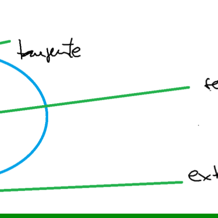
ea
s aportaciones en Infantil, Primaria y Secundaria
tia
tiva