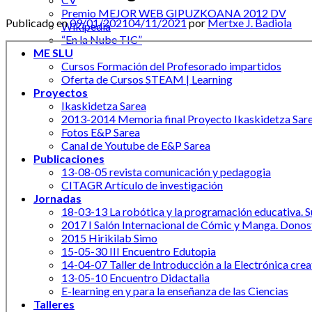
Premio MEJOR WEB GIPUZKOANA 2012 DV
Publicado en
09/01/2021
04/11/2021
por
Mertxe J. Badiola
Wikipedia
“En la Nube TIC”
ME SLU
Cursos Formación del Profesorado impartidos
Oferta de Cursos STEAM | Learning
Proyectos
Ikaskidetza Sarea
2013-2014 Memoria final Proyecto Ikaskidetza Sar
Fotos E&P Sarea
Canal de Youtube de E&P Sarea
Publicaciones
13-08-05 revista comunicación y pedagogia
CITAGR Artículo de investigación
Jornadas
18-03-13 La robótica y la programación educativa. Su
2017 I Salón Internacional de Cómic y Manga. Donos
2015 Hirikilab Simo
15-05-30 III Encuentro Edutopia
14-04-07 Taller de Introducción a la Electrónica crea
13-05-10 Encuentro Didactalia
E-learning en y para la enseñanza de las Ciencias
Talleres