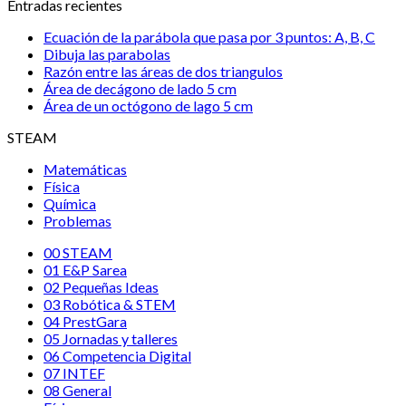
Entradas recientes
Ecuación de la parábola que pasa por 3 puntos: A, B, C
Dibuja las parabolas
Razón entre las áreas de dos triangulos
Área de decágono de lado 5 cm
Área de un octógono de lago 5 cm
STEAM
Matemáticas
Física
Química
Problemas
00 STEAM
01 E&P Sarea
02 Pequeñas Ideas
03 Robótica & STEM
04 PrestGara
05 Jornadas y talleres
06 Competencia Digital
07 INTEF
08 General