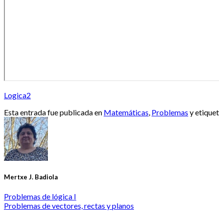
Logica2
Esta entrada fue publicada en
Matemáticas
,
Problemas
y etique
Mertxe J. Badiola
Problemas de lógica I
Problemas de vectores, rectas y planos