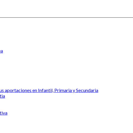
ea
s aportaciones en Infantil, Primaria y Secundaria
tia
tiva