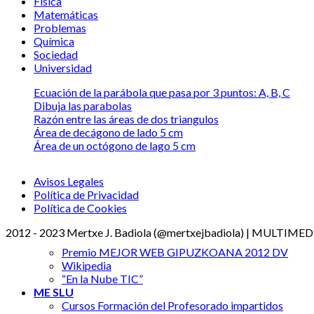
Física
Matemáticas
Problemas
Química
Sociedad
Universidad
Ecuación de la parábola que pasa por 3 puntos: A, B, C
Dibuja las parabolas
Razón entre las áreas de dos triangulos
Área de decágono de lado 5 cm
Área de un octógono de lago 5 cm
Avisos Legales
Política de Privacidad
Política de Cookies
2012 - 2023 Mertxe J. Badiola (@mertxejbadiola) | MULTIM
Premio MEJOR WEB GIPUZKOANA 2012 DV
Wikipedia
“En la Nube TIC”
ME SLU
Cursos Formación del Profesorado impartidos