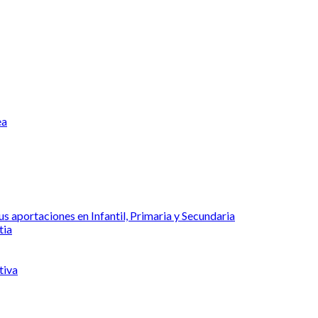
ea
s aportaciones en Infantil, Primaria y Secundaria
tia
tiva