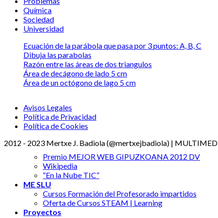
Problemas
Química
Sociedad
Universidad
Ecuación de la parábola que pasa por 3 puntos: A, B, C
Dibuja las parabolas
Razón entre las áreas de dos triangulos
Área de decágono de lado 5 cm
Área de un octógono de lago 5 cm
Avisos Legales
Política de Privacidad
Política de Cookies
2012 - 2023 Mertxe J. Badiola (@mertxejbadiola) | MULTIM
Premio MEJOR WEB GIPUZKOANA 2012 DV
Wikipedia
“En la Nube TIC”
ME SLU
Cursos Formación del Profesorado impartidos
Oferta de Cursos STEAM | Learning
Proyectos