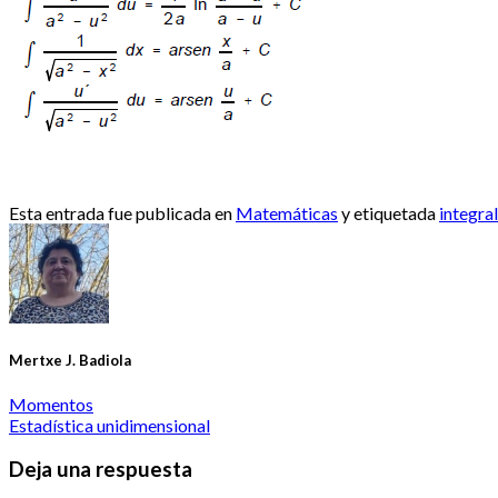
Esta entrada fue publicada en
Matemáticas
y etiquetada
integra
Mertxe J. Badiola
Momentos
Estadística unidimensional
Deja una respuesta