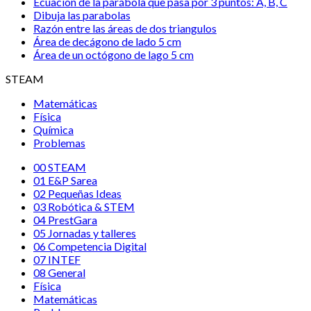
Ecuación de la parábola que pasa por 3 puntos: A, B, C
Dibuja las parabolas
Razón entre las áreas de dos triangulos
Área de decágono de lado 5 cm
Área de un octógono de lago 5 cm
STEAM
Matemáticas
Física
Química
Problemas
00 STEAM
01 E&P Sarea
02 Pequeñas Ideas
03 Robótica & STEM
04 PrestGara
05 Jornadas y talleres
06 Competencia Digital
07 INTEF
08 General
Física
Matemáticas