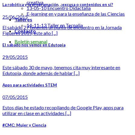
creativa
La robótica y la programación, ¿excusa o contenidos en sí?
13-05-10 Encuentro Didactalia
E-learning en y para la enseñanza de las Ciencias
25/06/2015
Talleres
14-11-13 Taller en Tecnalia
El sabádo 27 tenemos un punto de encuentro en la Jornada
Contacto
Figueres 2015, este año [...]
Boletín semanal
El sábado nos vemos en Edutopia
29/05/2015
Este sábado 30 de mayo, tenemos cita muy interesante en
Edutopia, donde además de hablar [...]
Apps para actividades STEM
07/05/2015
Estos días he estado recopilando de Google Play, apps para
utilizar en clase en actividades [...]
#CMC: Mujer y Ciencia