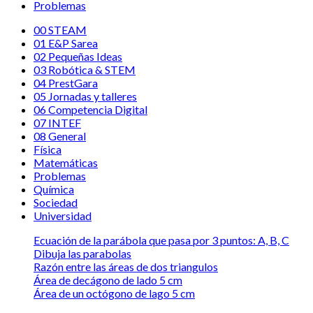
Problemas
00 STEAM
01 E&P Sarea
02 Pequeñas Ideas
03 Robótica & STEM
04 PrestGara
05 Jornadas y talleres
06 Competencia Digital
07 INTEF
08 General
Física
Matemáticas
Problemas
Química
Sociedad
Universidad
Ecuación de la parábola que pasa por 3 puntos: A, B, C
Dibuja las parabolas
Razón entre las áreas de dos triangulos
Área de decágono de lado 5 cm
Área de un octógono de lago 5 cm