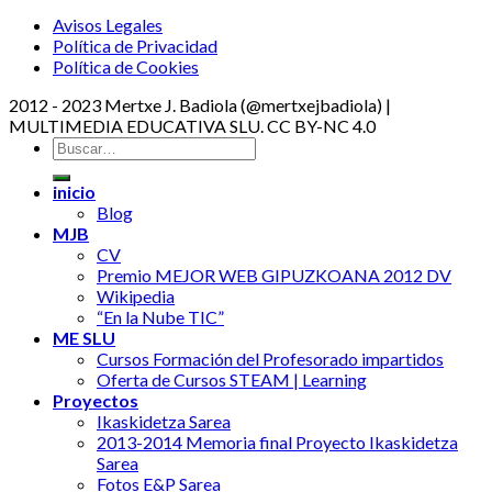
Avisos Legales
Política de Privacidad
Política de Cookies
2012 - 2023 Mertxe J. Badiola (@mertxejbadiola) |
MULTIMEDIA EDUCATIVA SLU. CC BY-NC 4.0
inicio
Blog
MJB
CV
Premio MEJOR WEB GIPUZKOANA 2012 DV
Wikipedia
“En la Nube TIC”
ME SLU
Cursos Formación del Profesorado impartidos
Oferta de Cursos STEAM | Learning
Proyectos
Ikaskidetza Sarea
2013-2014 Memoria final Proyecto Ikaskidetza
Sarea
Fotos E&P Sarea