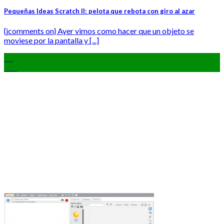
Pequeñas Ideas Scratch II: pelota que rebota con giro al azar
{jcomments on} Ayer vimos como hacer que un objeto se
moviese por la pantalla y [...]
25
Feb