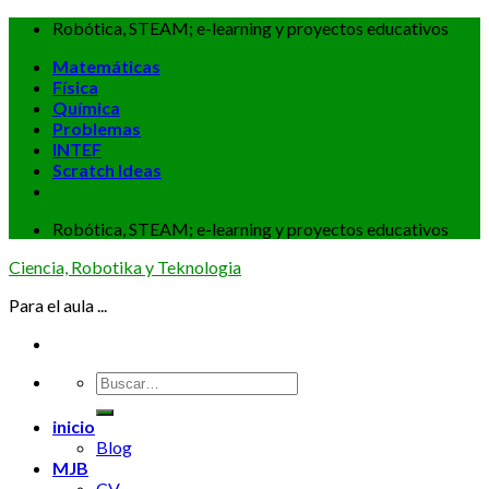
Skip
Robótica, STEAM; e-learning y proyectos educativos
to
Matemáticas
content
Física
Química
Problemas
INTEF
Scratch Ideas
Robótica, STEAM; e-learning y proyectos educativos
Ciencia, Robotika y Teknologia
Para el aula ...
inicio
Blog
MJB
CV