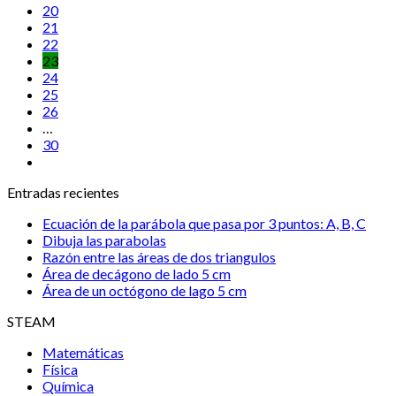
20
21
22
23
24
25
26
…
30
Entradas recientes
Ecuación de la parábola que pasa por 3 puntos: A, B, C
Dibuja las parabolas
Razón entre las áreas de dos triangulos
Área de decágono de lado 5 cm
Área de un octógono de lago 5 cm
STEAM
Matemáticas
Física
Química