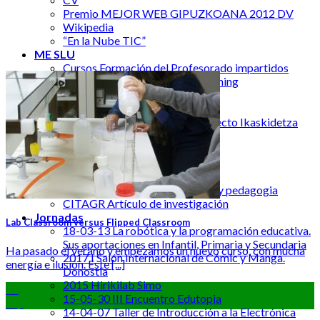
Premio MEJOR WEB GIPUZKOANA 2012 DV
Wikipedia
“En la Nube TIC”
ME SLU
Cursos Formación del Profesorado impartidos
Oferta de Cursos STEAM | Learning
Proyectos
Ikaskidetza Sarea
2013-2014 Memoria final Proyecto Ikaskidetza
Sarea
Fotos E&P Sarea
Canal de Youtube de E&P Sarea
Publicaciones
13-08-05 revista comunicación y pedagogia
CITAGR Artículo de investigación
Jornadas
Lab Classroom versus Flipped Classroom
18-03-13 La robótica y la programación educativa.
Sus aportaciones en Infantil, Primaria y Secundaria
Ha pasado el verano y empezamos un nuevo curso, con mucha
2017 I Salón Internacional de Cómic y Manga.
energía e ilusión. Este [...]
Donostia
2015 Hirikilab Simo
06
15-05-30 III Encuentro Edutopia
Sep
14-04-07 Taller de Introducción a la Electrónica