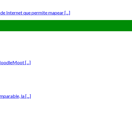
de Internet que permite mapear [...]
MoodleMoot [...]
arable, la [...]