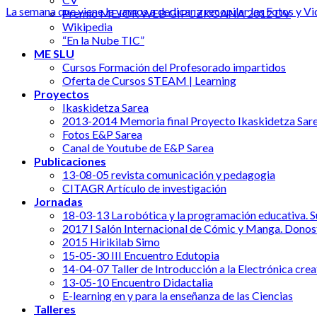
La semana que viene la vamos a dedicar a recopilar las Fotos y Vide
Premio MEJOR WEB GIPUZKOANA 2012 DV
Wikipedia
“En la Nube TIC”
ME SLU
Cursos Formación del Profesorado impartidos
Oferta de Cursos STEAM | Learning
Proyectos
Ikaskidetza Sarea
2013-2014 Memoria final Proyecto Ikaskidetza Sar
Fotos E&P Sarea
Canal de Youtube de E&P Sarea
Publicaciones
13-08-05 revista comunicación y pedagogia
CITAGR Artículo de investigación
Jornadas
18-03-13 La robótica y la programación educativa. Su
2017 I Salón Internacional de Cómic y Manga. Donos
2015 Hirikilab Simo
15-05-30 III Encuentro Edutopia
14-04-07 Taller de Introducción a la Electrónica crea
13-05-10 Encuentro Didactalia
E-learning en y para la enseñanza de las Ciencias
Talleres