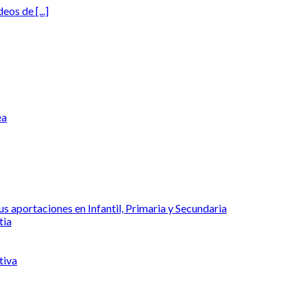
os de [...]
ea
s aportaciones en Infantil, Primaria y Secundaria
tia
tiva