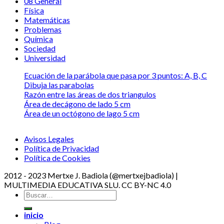
08 General
Física
Matemáticas
Problemas
Química
Sociedad
Universidad
Ecuación de la parábola que pasa por 3 puntos: A, B, C
Dibuja las parabolas
Razón entre las áreas de dos triangulos
Área de decágono de lado 5 cm
Área de un octógono de lago 5 cm
Avisos Legales
Política de Privacidad
Política de Cookies
2012 - 2023 Mertxe J. Badiola (@mertxejbadiola) |
MULTIMEDIA EDUCATIVA SLU. CC BY-NC 4.0
inicio