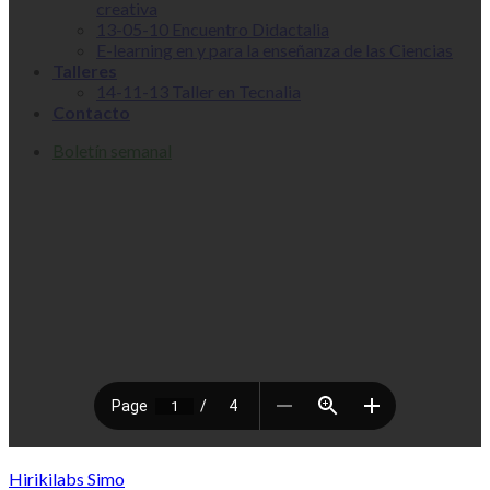
creativa
13-05-10 Encuentro Didactalia
E-learning en y para la enseñanza de las Ciencias
Talleres
14-11-13 Taller en Tecnalia
Contacto
Boletín semanal
Hirikilabs Simo