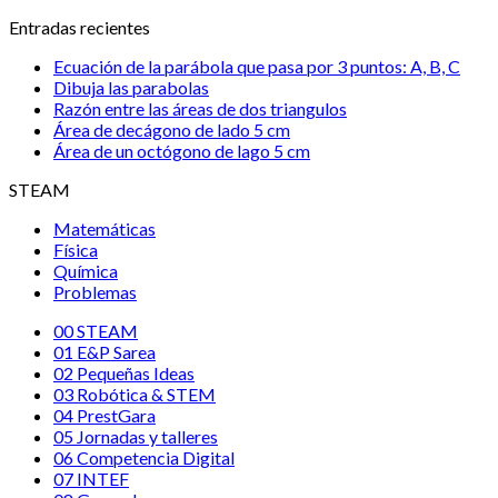
Entradas recientes
Ecuación de la parábola que pasa por 3 puntos: A, B, C
Dibuja las parabolas
Razón entre las áreas de dos triangulos
Área de decágono de lado 5 cm
Área de un octógono de lago 5 cm
STEAM
Matemáticas
Física
Química
Problemas
00 STEAM
01 E&P Sarea
02 Pequeñas Ideas
03 Robótica & STEM
04 PrestGara
05 Jornadas y talleres
06 Competencia Digital
07 INTEF