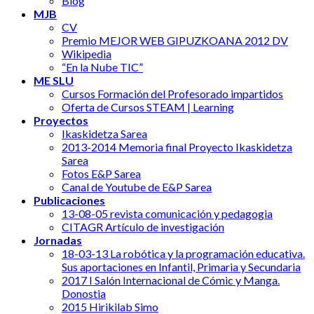
Blog
MJB
CV
Premio MEJOR WEB GIPUZKOANA 2012 DV
Wikipedia
“En la Nube TIC”
ME SLU
Cursos Formación del Profesorado impartidos
Oferta de Cursos STEAM | Learning
Proyectos
Ikaskidetza Sarea
2013-2014 Memoria final Proyecto Ikaskidetza
Sarea
Fotos E&P Sarea
Canal de Youtube de E&P Sarea
Publicaciones
13-08-05 revista comunicación y pedagogia
CITAGR Artículo de investigación
Jornadas
18-03-13 La robótica y la programación educativa.
Sus aportaciones en Infantil, Primaria y Secundaria
2017 I Salón Internacional de Cómic y Manga.
Donostia
2015 Hirikilab Simo