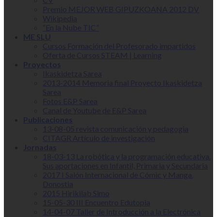
Premio MEJOR WEB GIPUZKOANA 2012 DV
Wikipedia
“En la Nube TIC”
ME SLU
Cursos Formación del Profesorado impartidos
Oferta de Cursos STEAM | Learning
Proyectos
Ikaskidetza Sarea
2013-2014 Memoria final Proyecto Ikaskidetza
Sarea
Fotos E&P Sarea
Canal de Youtube de E&P Sarea
Publicaciones
13-08-05 revista comunicación y pedagogia
CITAGR Artículo de investigación
Jornadas
18-03-13 La robótica y la programación educativa.
Sus aportaciones en Infantil, Primaria y Secundaria
2017 I Salón Internacional de Cómic y Manga.
Donostia
2015 Hirikilab Simo
15-05-30 III Encuentro Edutopia
14-04-07 Taller de Introducción a la Electrónica